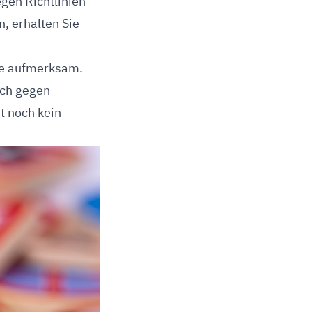
egen Richtlinien
, erhalten Sie
te aufmerksam.
ich gegen
st noch kein