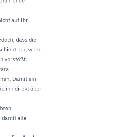
reführende
icht auf Ihr
jedoch, dass die
schieht nur, wenn
en verstößt.
tars
chen. Damit ein
e ihn direkt über
Ihren
 damit alle