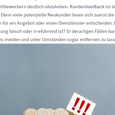
wertungen und
Mitbewerbern deutlich abzuheben. Kundenfeedback ist d
echter positiver
. Denn viele potenzielle Neukunden lesen sich zuerst di
h für ein Angebot oder einen Dienstleister entscheiden. 
ng falsch oder irreführend ist? In derartigen Fällen kan
 zu melden und unter Umständen sogar entfernen zu las