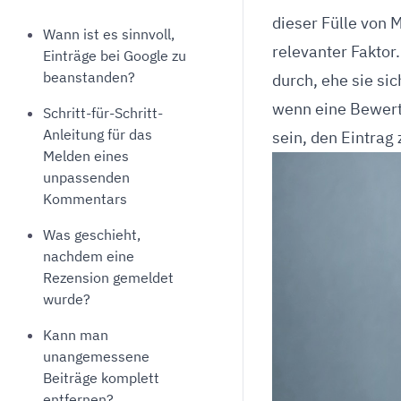
Unterstützung bei der Löschung von
Überwachung von Be
dieser Fülle von 
Wann ist es sinnvoll,
negativen Online-Bewertungen auf
Support beim Aufbau 
relevanter Faktor
Jameda
Bewertungen
Einträge bei Google zu
beanstanden?
durch, ehe sie sic
wenn eine Bewertu
Schritt-für-Schritt-
Anleitung für das
sein, den Eintrag
Melden eines
unpassenden
Kommentars
Was geschieht,
nachdem eine
Rezension gemeldet
wurde?
Kann man
unangemessene
Beiträge komplett
entfernen?