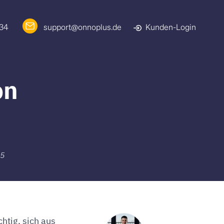
 34
support@onnoplus.de
Kunden-Login
on
25
chtig, sich aus