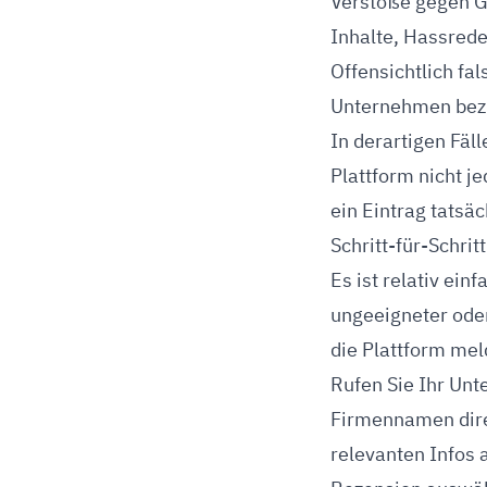
Verstöße gegen Go
Inhalte, Hassrede
Offensichtlich fa
Unternehmen bezi
In derartigen Fäll
Plattform nicht j
ein Eintrag tatsä
Schritt-für-Schr
Es ist relativ ei
ungeeigneter oder
die Plattform me
Rufen Sie Ihr Unt
Firmennamen direk
relevanten Infos 