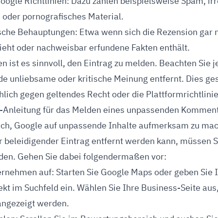
ogle Richtlinien: Dazu zählen beispielsweise Spam, ir
 oder pornografisches Material.
lsche Behauptungen: Etwa wenn sich die Rezension gar n
eht oder nachweisbar erfundene Fakten enthält.
en ist es sinnvoll, den Eintrag zu melden. Beachten Sie 
ede unliebsame oder kritische Meinung entfernt. Dies ge
chlich gegen geltendes Recht oder die Plattformrichtlini
itt-Anleitung für das Melden eines unpassenden Kommen
nfach, Google auf unpassende Inhalte aufmerksam zu ma
 beleidigender Eintrag entfernt werden kann, müssen Si
lden. Gehen Sie dabei folgendermaßen vor:
ernehmen auf: Starten Sie Google Maps oder geben Sie 
t im Suchfeld ein. Wählen Sie Ihre Business-Seite aus,
angezeigt werden.