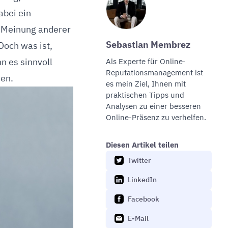
abei ein
e Meinung anderer
Sebastian Membrez
Doch was ist,
n es sinnvoll
Als Experte für
Online-
Reputationsmanagement
ist
sen.
es mein Ziel, Ihnen mit
praktischen Tipps und
Analysen zu einer besseren
Online-Präsenz zu verhelfen.
Diesen Artikel teilen
Twitter
LinkedIn
Facebook
E-Mail