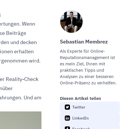
k
wertungen. Wenn
ese Beiträge
Sebastian Membrez
urden und decken
sionen erhalten
Als Experte für
Online-
Reputationsmanagement
ist
ahrgenommen wird.
es mein Ziel, Ihnen mit
praktischen Tipps und
Analysen zu einer besseren
der Reality-Check
Online-Präsenz zu verhelfen.
enüber
fahrungen. Und am
Diesen Artikel teilen
Twitter
LinkedIn