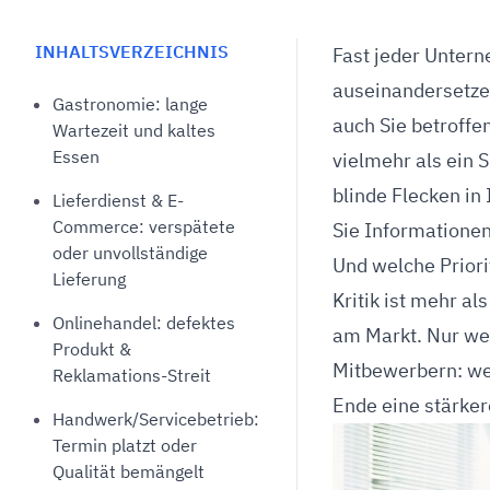
Unterstützung bei der Löschung von
Überwachung von Be
negativen Online-Bewertungen auf
Support beim Aufbau 
INHALTSVERZEICHNIS
Fast jeder Untern
Jameda
Bewertungen
auseinandersetze
Gastronomie: lange
auch Sie betroffen
Wartezeit und kaltes
Essen
vielmehr als ein 
blinde Flecken in
Lieferdienst & E-
Commerce: verspätete
Sie Informatione
oder unvollständige
Und welche Priori
Lieferung
Kritik ist mehr a
Onlinehandel: defektes
am Markt. Nur wer
Produkt &
Mitbewerbern: we
Reklamations-Streit
Ende eine stärker
Handwerk/Servicebetrieb:
Termin platzt oder
Qualität bemängelt