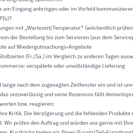
s am Eingang anbringen oder im Vorfeld kommunizieren
PIs)?
tungen mit „Wartezeit/Temperatur“ (wöchentlich prüfen
 von der Bestellung bis zum Servieren (aus dem Servicep
te auf Wiedergutmachungs-Angebote
 Stoßzeiten (Fr./Sa.) im Vergleich zu anderen Tagen aus
Commerce: verspätete oder unvollständige Lieferung
ft lange nach dem zugesagten Zeitfenster ein und ist unv
das unzuverlässig und seine Rezension fällt dementspr
worten bzw. reagieren:
Ihre Kritik. Die Verzögerung und die fehlenden Produkte
 Wir prüfen den Auftrag und würden uns gerne mit Ihne
en. Kurzfristig bieten wir Ihnen (Ersatz/Teil-Erstattung)