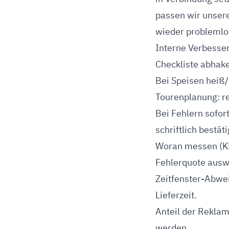
passen wir unsere
wieder problemlos
Interne Verbesse
Checkliste abhak
Bei Speisen heiß/
Tourenplanung: re
Bei Fehlern sofor
schriftlich bestät
Woran messen (K
Fehlerquote auswe
Zeitfenster-Abwei
Lieferzeit.
Anteil der Reklam
werden.