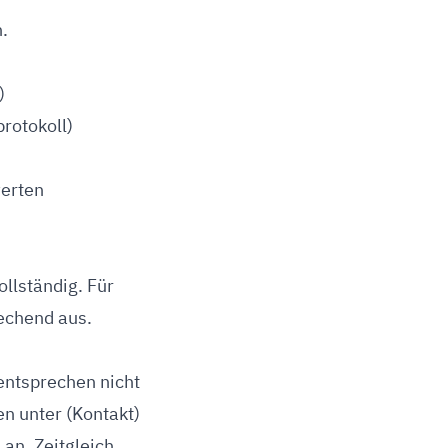
.
)
rotokoll)
werten
ollständig. Für
echend aus.
 entsprechen nicht
n unter (Kontakt)
 an. Zeitgleich