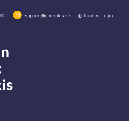
 34
support@onnoplus.de
Kunden-Login
in
:
xis