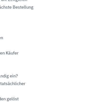
ächste Bestellung
en
den Käufer
ändig ein?
tatsächlicher
den gelöst