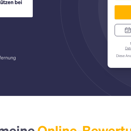
ützen bei
wertungen und
echter positiver
Dat
Diese Ana
tfernung