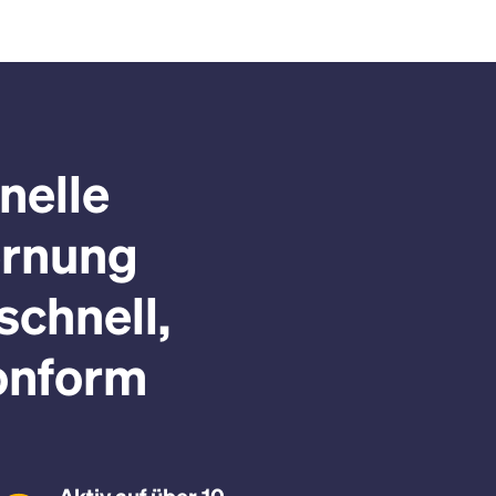
nelle
ernung
schnell,
onform