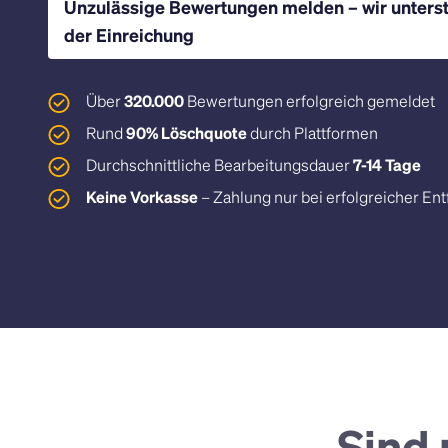
Unzulässige Bewertungen melden – wir unterst
Unterstützung bei der Löschung von
Überwachung von Be
der Einreichung
negativen Online-Bewertungen auf
Support beim Aufbau 
Jameda
Bewertungen
Über
320.000
Bewertungen erfolgreich gemeldet
Rund
90% Löschquote
durch Plattformen
Durchschnittliche Bearbeitungsdauer
7-14 Tage
Keine Vorkasse
– Zahlung nur bei erfolgreicher En