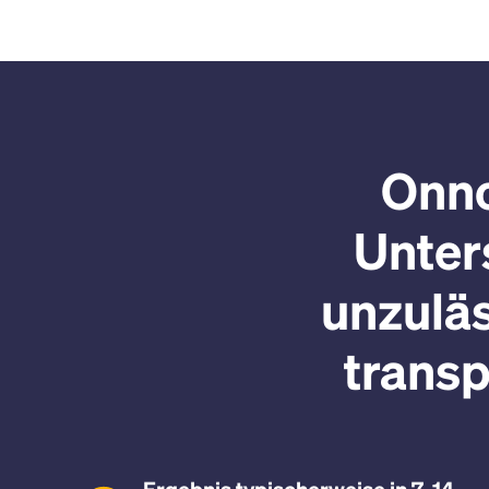
Onno
Unter
unzuläs
trans