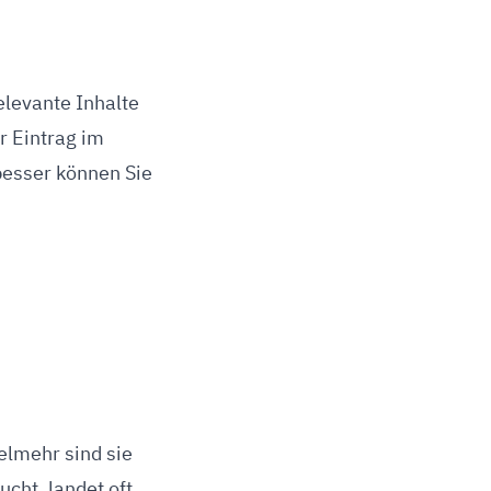
elevante Inhalte
r Eintrag im
 besser können Sie
ielmehr sind sie
ucht, landet oft