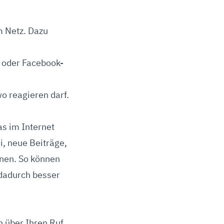
m Netz. Dazu
n oder Facebook-
o reagieren darf.
as im Internet
i, neue Beiträge,
nen. So können
 dadurch besser
n über Ihren Ruf