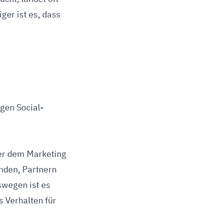
ger ist es, dass
gen Social-
der dem Marketing
unden, Partnern
swegen ist es
s Verhalten für