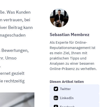
röße. Was Kunden
n vertrauen, bei
iver Beitrag kann
Sebastian Membrez
 Imageschaden
Als Experte für
Online-
Reputationsmanagement
ist
us Bewertungen,
es mein Ziel, Ihnen mit
hr. Umso
praktischen Tipps und
Analysen zu einer besseren
.
Online-Präsenz zu verhelfen.
ernet gezielt
e rechtzeitig
Diesen Artikel teilen
Twitter
LinkedIn