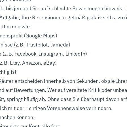
ab, bis jemand Sie auf schlechte Bewertungen hinweist.
 Aufgabe, Ihre Rezensionen regelmäßig aktiv selbst zu 
attformen wie:
ensprofil (Google Maps)
isse (z. B. Trustpilot, Jameda)
 (z. B. Facebook, Instagram, LinkedIn)
z. B. Etsy, Amazon, eBay)
tig ist
 Käufer entscheiden innerhalb von Sekunden, ob sie Ihre
end auf Bewertungen. Wer auf veraltete Kritik oder unbe
, springt häufig ab. Ohne dass Sie überhaupt davon er
sich mit der richtigen Vorgehensweise verhindern.
machen können:
itpunkte zur Kontrolle fest.