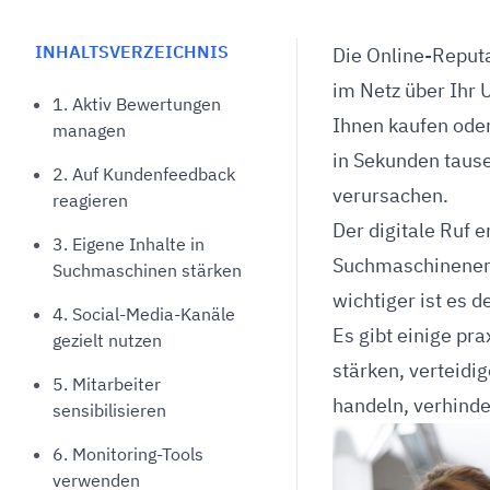
Unterstützung bei der Löschung von
Überwachung von Be
negativen Online-Bewertungen auf
Support beim Aufbau 
INHALTSVERZEICHNIS
Die Online-Reputa
Jameda
Bewertungen
im Netz über Ihr 
1. Aktiv Bewertungen
Ihnen kaufen oder
managen
in Sekunden taus
2. Auf Kundenfeedback
verursachen.
reagieren
Der digitale Ruf 
3. Eigene Inhalte in
Suchmaschinener
Suchmaschinen stärken
wichtiger ist es 
4. Social-Media-Kanäle
Es gibt einige pra
gezielt nutzen
stärken, verteidi
5. Mitarbeiter
handeln, verhinde
sensibilisieren
6. Monitoring-Tools
verwenden