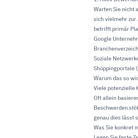
Warten Sie nicht 
sich vielmehr zur
betrifft primär Pl
Google Unternehm
Branchenverzeichn
Soziale Netzwerke
Shoppingportale (
Warum das so wich
Viele potenzielle
Oft allein basier
Beschwerden stößt
genau dies lässt 
Was Sie konkret 
Legen Sie feste Ze