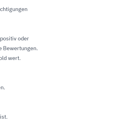
ichtigungen
positiv oder
te Bewertungen.
old wert.
en.
ist.