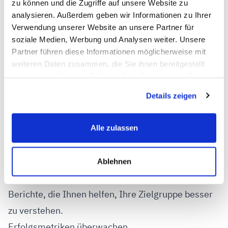
zu können und die Zugriffe auf unsere Website zu
Die Nutzung von Analyse-Tools hilft Ihnen enorm
analysieren. Außerdem geben wir Informationen zu Ihrer
Verwendung unserer Website an unsere Partner für
dabei, den Erfolg Ihrer Social-Media-Aktivitäten zu
soziale Medien, Werbung und Analysen weiter. Unsere
messen und Ihre Strategie kontinuierlich zu
Partner führen diese Informationen möglicherweise mit
verbessern.
weiteren Daten zusammen, die Sie ihnen bereitgestellt
haben oder die sie im Rahmen Ihrer Nutzung der Dienste
Analyse-Tools verwenden
gesammelt haben.
Integrierte Plattform-Tools: Nutzen Sie die
Details zeigen
Analysefunktionen von Facebook, Instagram und
Twitter, um Einblicke in die Performance Ihrer
Alle zulassen
Beiträge zu erhalten.
Externe Tools: Tools wie Google Analytics oder
Ablehnen
Hootsuite bieten detaillierte Analysen und
Berichte, die Ihnen helfen, Ihre Zielgruppe besser
zu verstehen.
Erfolgsmetriken überwachen