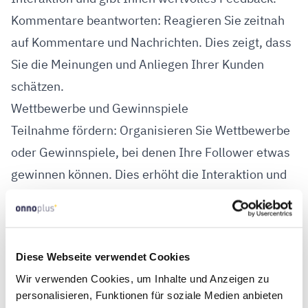
Kommentare beantworten: Reagieren Sie zeitnah
auf Kommentare und Nachrichten. Dies zeigt, dass
Sie die Meinungen und Anliegen Ihrer Kunden
schätzen.
Wettbewerbe und Gewinnspiele
Teilnahme fördern: Organisieren Sie Wettbewerbe
oder Gewinnspiele, bei denen Ihre Follower etwas
gewinnen können. Dies erhöht die Interaktion und
die Reichweite Ihrer Beiträge.
Einfache Teilnahmebedingungen: Halten Sie die
Teilnahmebedingungen einfach und klar, um
Diese Webseite verwendet Cookies
möglichst viele Menschen zur Teilnahme zu
Wir verwenden Cookies, um Inhalte und Anzeigen zu
motivieren.
personalisieren, Funktionen für soziale Medien anbieten
5. Nutzen Sie die Analyse-Tools