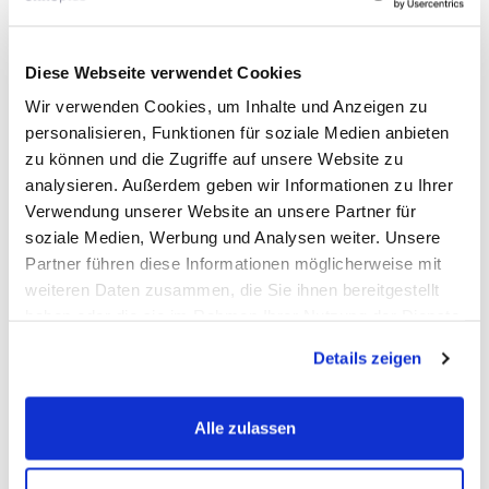
Diese Webseite verwendet Cookies
Wir verwenden Cookies, um Inhalte und Anzeigen zu
personalisieren, Funktionen für soziale Medien anbieten
zu können und die Zugriffe auf unsere Website zu
Der wichtigste Grundsatz: Niemals emotional
analysieren. Außerdem geben wir Informationen zu Ihrer
reagieren.
Verwendung unserer Website an unsere Partner für
Unter gar keinen Umständen sollten Antworten aus
soziale Medien, Werbung und Analysen weiter. Unsere
Partner führen diese Informationen möglicherweise mit
Ärger, Frust oder Verletztheit heraus formuliert
weiteren Daten zusammen, die Sie ihnen bereitgestellt
werden. Auch wenn eine Rezension ungerecht oder
haben oder die sie im Rahmen Ihrer Nutzung der Dienste
überzogen scheint. Kunden, die Reviews lesen,
gesammelt haben.
Details zeigen
achten weniger auf den ursprünglichen Vorwurf als
vielmehr auf die Reaktion des Unternehmens. Ein
Alle zulassen
respektvoller Ton signalisiert Souveränität und
Professionalität.