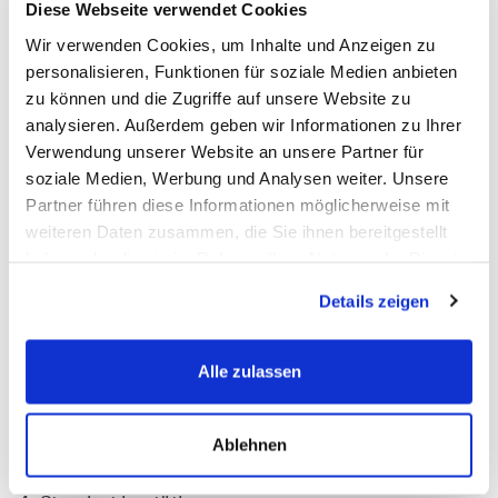
Sie brauchen ein Google-Konto, um ein
Diese Webseite verwendet Cookies
Unternehmensprofil anzulegen. Nutzen Sie dafür
Wir verwenden Cookies, um Inhalte und Anzeigen zu
personalisieren, Funktionen für soziale Medien anbieten
idealerweise eine geschäftliche E-Mail-Adresse.
zu können und die Zugriffe auf unsere Website zu
2. Business.google.com aufrufen
analysieren. Außerdem geben wir Informationen zu Ihrer
Klicken Sie oben rechts auf den Button “Jetzt
Verwendung unserer Website an unsere Partner für
soziale Medien, Werbung und Analysen weiter. Unsere
loslegen” und folgen Sie der Anleitung.
Partner führen diese Informationen möglicherweise mit
3. Unternehmensdaten eintragen
weiteren Daten zusammen, die Sie ihnen bereitgestellt
Dazu gehören:
haben oder die sie im Rahmen Ihrer Nutzung der Dienste
gesammelt haben.
Name Ihrer Firma
Details zeigen
Kategorie (z. B. Friseur, Steuerberater, Café)
Adresse oder Einzugsgebiet (z. B. bei mobilen
Alle zulassen
Dienstleistungen)
Telefonnummer und Website (optional, aber
Ablehnen
wichtig)