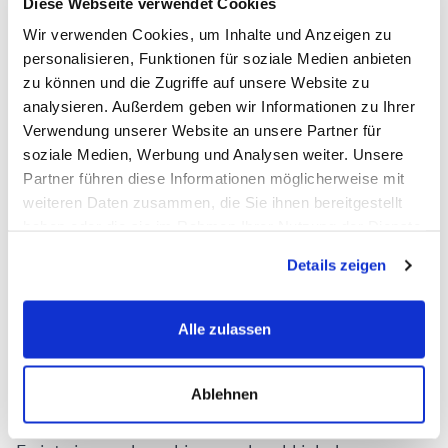
Diese Beiträge werden in vielen Fällen entfernt:
Diese Webseite verwendet Cookies
"Die Mitarbeiter der Firma Hintermeier sind totale
Wir verwenden Cookies, um Inhalte und Anzeigen zu
personalisieren, Funktionen für soziale Medien anbieten
Versager.“ → Unangemessener Inhalt, zählt als
zu können und die Zugriffe auf unsere Website zu
Beleidigung. Hier liegt ein Richtlinienverstoß vor.
analysieren. Außerdem geben wir Informationen zu Ihrer
„Der Inhaber heißt Hans Müller, wohnt in der
Verwendung unserer Website an unsere Partner für
soziale Medien, Werbung und Analysen weiter. Unsere
Musterstraße 23, 12345 Musterstadt.
Partner führen diese Informationen möglicherweise mit
Beschwerden an seine private Nummer richten,
weiteren Daten zusammen, die Sie ihnen bereitgestellt
0170/ 123456.“ → Verstoß gegen den
haben oder die sie im Rahmen Ihrer Nutzung der Dienste
gesammelt haben.
Datenschutz.
Details zeigen
„Geht nicht zu dieser Firma. Unser Angebot (Name
der Konkurrenz) ist wesentlich besser und
Alle zulassen
günstiger.“ → Interessenskonflikt bzw.
Manipulation.
Ablehnen
„Mein Termin vom 1.6.99 wurde nicht eingehalten.